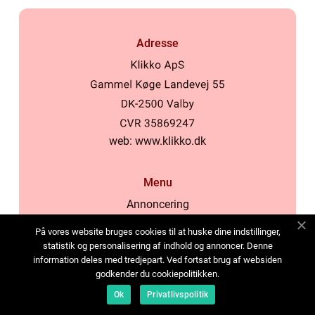
Adresse
web:
www.klikko.dk
Menu
Annoncering
Om os
På vores website bruges cookies til at huske dine indstillinger,
Cookies
statistik og personalisering af indhold og annoncer. Denne
information deles med tredjepart. Ved fortsat brug af websiden
Kontakt os
godkender du cookiepolitikken.
Sitemap
Ok
Privatlivspolitik