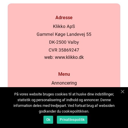
Adresse
web:
www.klikko.dk
Menu
Annoncering
Om os
På vores website bruges cookies til at huske dine indstillinger,
Cookies
statistik og personalisering af indhold og annoncer. Denne
information deles med tredjepart. Ved fortsat brug af websiden
Kontakt os
godkender du cookiepolitikken.
Sitemap
Ok
Privatlivspolitik