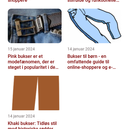
shoppere**
stilfulde og funktionelle
beklædningsgenstande
15 januar 2024
14 januar 2024
Pink bukser er et
Bukser til børn - en
modefænomen, der er
omfattende guide til
steget i popularitet i de
online-shoppere og e-
seneste år
handelskunder
14 januar 2024
Khaki bukser: Tidløs stil
med historiske rødder