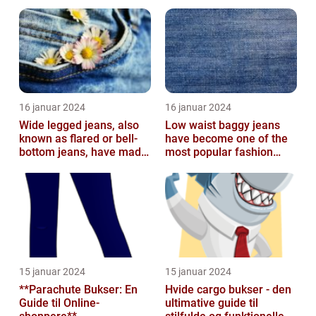
16 januar 2024
16 januar 2024
Wide legged jeans, also
Low waist baggy jeans
known as flared or bell-
have become one of the
bottom jeans, have made
most popular fashion
a major comeback in the
trends in recent years
fash...
15 januar 2024
15 januar 2024
**Parachute Bukser: En
Hvide cargo bukser - den
Guide til Online-
ultimative guide til