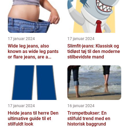
fash...
17 januar 2024
17 januar 2024
Wide leg jeans, also
Slimfit-jeans: Klassisk og
known as wide leg pants
tidløst tøj til den moderne
or flare jeans, are a
stilbevidste mand
popular fashion choice
for those ...
17 januar 2024
16 januar 2024
Hvide jeans til herre Den
Trompetbukser: En
ultimative guide til et
stilfuld trend med en
stilfuldt look
historisk baggrund