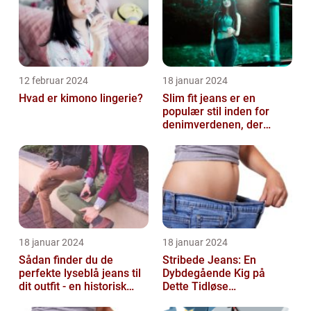
12 februar 2024
18 januar 2024
Hvad er kimono lingerie?
Slim fit jeans er en
populær stil inden for
denimverdenen, der
passer perfekt til
personer, der ønsk...
18 januar 2024
18 januar 2024
Sådan finder du de
Stribede Jeans: En
perfekte lyseblå jeans til
Dybdegående Kig på
dit outfit - en historisk
Dette Tidløse
gennemgang af en tidløs
Modestatement