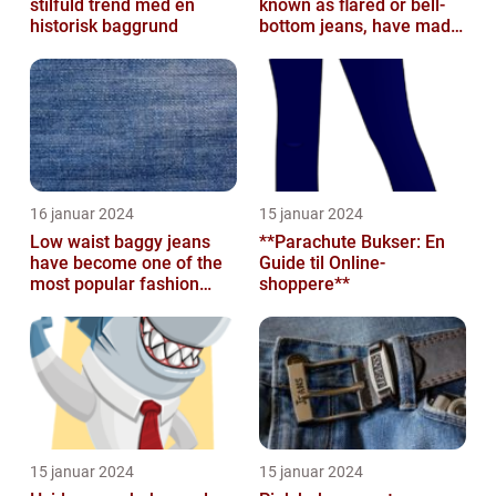
stilfuld trend med en
known as flared or bell-
historisk baggrund
bottom jeans, have made
a major comeback in the
fash...
16 januar 2024
15 januar 2024
Low waist baggy jeans
**Parachute Bukser: En
have become one of the
Guide til Online-
most popular fashion
shoppere**
trends in recent years
15 januar 2024
15 januar 2024