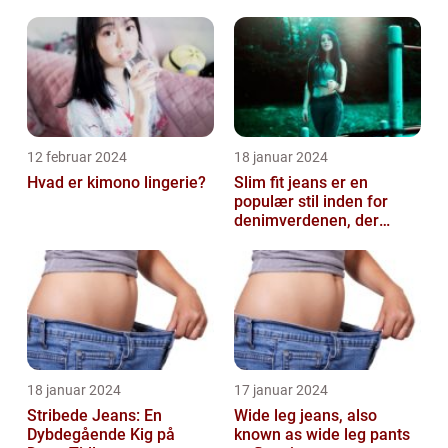
12 februar 2024
18 januar 2024
Hvad er kimono lingerie?
Slim fit jeans er en
populær stil inden for
denimverdenen, der
passer perfekt til
personer, der ønsk...
18 januar 2024
17 januar 2024
Stribede Jeans: En
Wide leg jeans, also
Dybdegående Kig på
known as wide leg pants