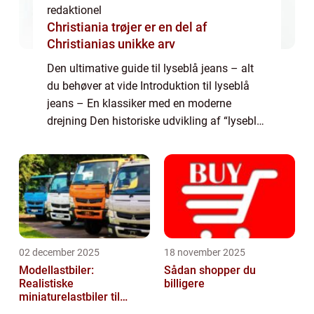
redaktionel
Christiania trøjer er en del af
Christianias unikke arv
Den ultimative guide til lyseblå jeans – alt
du behøver at vide Introduktion til lyseblå
jeans – En klassiker med en moderne
drejning Den historiske udvikling af “lyseblå
jeans” – Fra arbejdstøj til modefænomen
Sådan fin...
02 december 2025
18 november 2025
Modellastbiler:
Sådan shopper du
Realistiske
billigere
miniaturelastbiler til
hobby og samlere