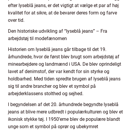
efter lyseblå jeans, er det vigtigt at vælge et par af høj
kvalitet for at sikre, at de bevarer deres form og farve
over tid.
Den historiske udvikling af “lyseblå jeans” – Fra
arbejdstøj til modefænomen
Historien om lyseblå jeans går tilbage til det 19.
århundrede, hvor de først blev brugt som arbejdstøj af
minearbejdere og landmænd i USA. De blev oprindeligt
lavet af denimstof, der var kendt for sin styrke og
holdbarhed. Med tiden spredte brugen af lyseblå jeans
sig til andre brancher og blev et symbol på
arbejderklassens stolthed og sejhed.
I begyndelsen af det 20. århundrede begyndte lyseblå
jeans at blive mere udbredt i populærkulturen og blev et
ikonisk stykke tøj. I 1950’erne blev de populære blandt
unge som et symbol på oprør og ubekymret