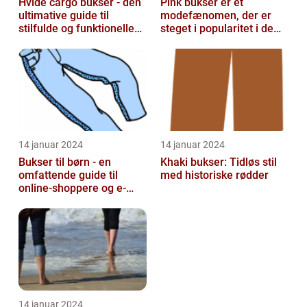
Hvide cargo bukser - den
Pink bukser er et
ultimative guide til
modefænomen, der er
stilfulde og funktionelle
steget i popularitet i de
beklædningsgenstande
seneste år
14 januar 2024
14 januar 2024
Bukser til børn - en
Khaki bukser: Tidløs stil
omfattende guide til
med historiske rødder
online-shoppere og e-
handelskunder
14 januar 2024