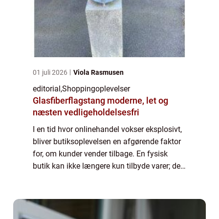
01 juli 2026
Viola Rasmusen
editorial
,
Shoppingoplevelser
Glasfiberflagstang moderne, let og
næsten vedligeholdelsesfri
I en tid hvor onlinehandel vokser eksplosivt,
bliver butiksoplevelsen en afgørende faktor
for, om kunder vender tilbage. En fysisk
butik kan ikke længere kun tilbyde varer; den
skal skabe oplevelser, der engagerer
sanserne og gør ...