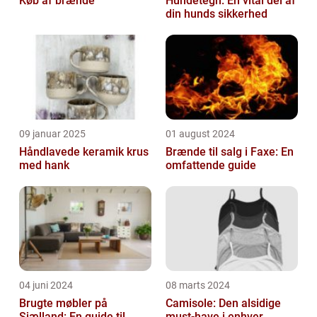
Køb af brænde
Hundetegn: En vital del af
din hunds sikkerhed
09 januar 2025
01 august 2024
Håndlavede keramik krus
Brænde til salg i Faxe: En
med hank
omfattende guide
04 juni 2024
08 marts 2024
Brugte møbler på
Camisole: Den alsidige
Sjælland: En guide til
must-have i enhver