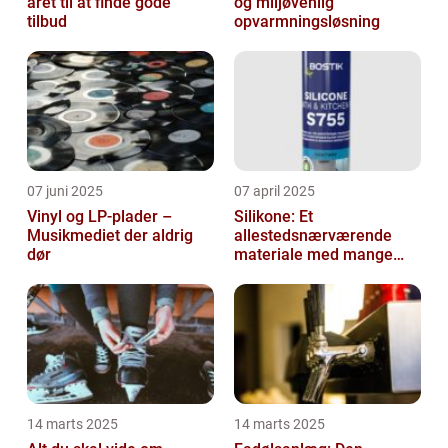
året til at finde gode
og miljøvenlig
tilbud
opvarmningsløsning
07 juni 2025
07 april 2025
Vinyl og LP-plader –
Silikone: Et
Musikmediet der aldrig
allestedsnærværende
dør
materiale med mange
anvendelser
14 marts 2025
14 marts 2025