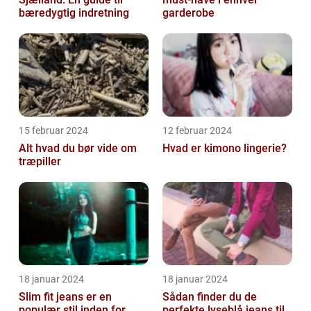
bæredygtig indretning
garderobe
15 februar 2024
12 februar 2024
Alt hvad du bør vide om
Hvad er kimono lingerie?
træpiller
18 januar 2024
18 januar 2024
Slim fit jeans er en
Sådan finder du de
populær stil inden for
perfekte lyseblå jeans til