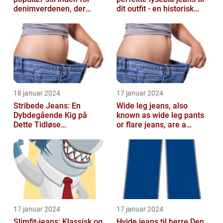
denimverdenen, der
dit outfit - en historisk
passer perfekt til
gennemgang af en tidløs
personer, der ønsk...
fash...
18 januar 2024
17 januar 2024
Stribede Jeans: En
Wide leg jeans, also
Dybdegående Kig på
known as wide leg pants
Dette Tidløse
or flare jeans, are a
Modestatement
popular fashion choice
for those ...
17 januar 2024
17 januar 2024
Slimfit-jeans: Klassisk og
Hvide jeans til herre Den