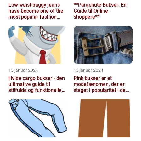
Low waist baggy jeans
**Parachute Bukser: En
have become one of the
Guide til Online-
most popular fashion
shoppere**
trends in recent years
15 januar 2024
15 januar 2024
Hvide cargo bukser - den
Pink bukser er et
ultimative guide til
modefænomen, der er
stilfulde og funktionelle
steget i popularitet i de
beklædningsgenstande
seneste år