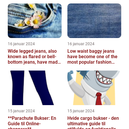
16 januar 2024
16 januar 2024
Wide legged jeans, also
Low waist baggy jeans
known as flared or bell-
have become one of the
bottom jeans, have made
most popular fashion
a major comeback in the
trends in recent years
fash...
15 januar 2024
15 januar 2024
**Parachute Bukser: En
Hvide cargo bukser - den
Guide til Online-
ultimative guide til