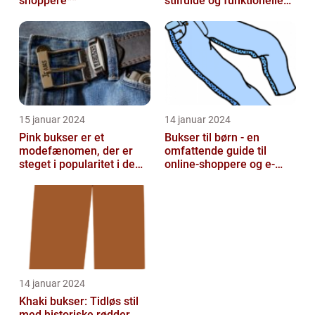
shoppere**
stilfulde og funktionelle
beklædningsgenstande
15 januar 2024
14 januar 2024
Pink bukser er et
Bukser til børn - en
modefænomen, der er
omfattende guide til
steget i popularitet i de
online-shoppere og e-
seneste år
handelskunder
14 januar 2024
Khaki bukser: Tidløs stil
med historiske rødder