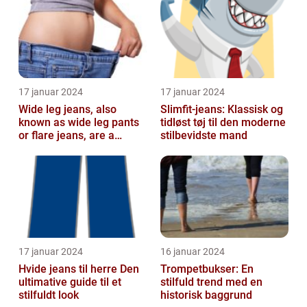
fash...
17 januar 2024
17 januar 2024
Wide leg jeans, also
Slimfit-jeans: Klassisk og
known as wide leg pants
tidløst tøj til den moderne
or flare jeans, are a
stilbevidste mand
popular fashion choice
for those ...
17 januar 2024
16 januar 2024
Hvide jeans til herre Den
Trompetbukser: En
ultimative guide til et
stilfuld trend med en
stilfuldt look
historisk baggrund