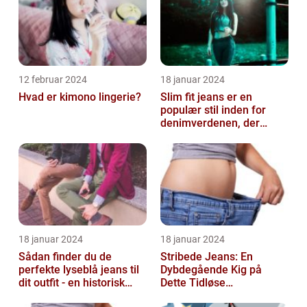
12 februar 2024
18 januar 2024
Hvad er kimono lingerie?
Slim fit jeans er en
populær stil inden for
denimverdenen, der
passer perfekt til
personer, der ønsk...
18 januar 2024
18 januar 2024
Sådan finder du de
Stribede Jeans: En
perfekte lyseblå jeans til
Dybdegående Kig på
dit outfit - en historisk
Dette Tidløse
gennemgang af en tidløs
Modestatement