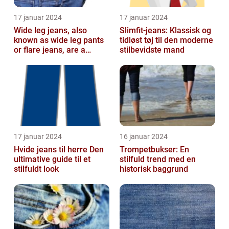
17 januar 2024
17 januar 2024
Wide leg jeans, also
Slimfit-jeans: Klassisk og
known as wide leg pants
tidløst tøj til den moderne
or flare jeans, are a
stilbevidste mand
popular fashion choice
for those ...
17 januar 2024
16 januar 2024
Hvide jeans til herre Den
Trompetbukser: En
ultimative guide til et
stilfuld trend med en
stilfuldt look
historisk baggrund