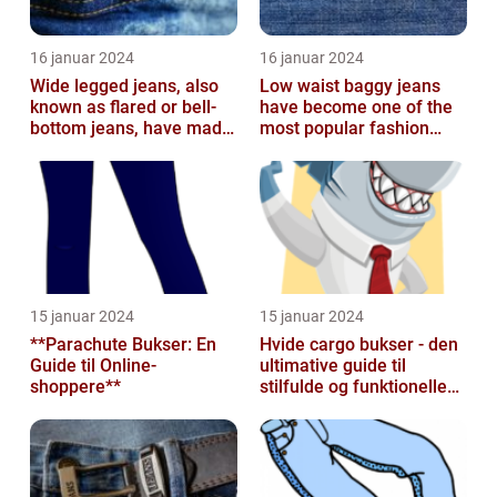
16 januar 2024
16 januar 2024
Wide legged jeans, also
Low waist baggy jeans
known as flared or bell-
have become one of the
bottom jeans, have made
most popular fashion
a major comeback in the
trends in recent years
fash...
15 januar 2024
15 januar 2024
**Parachute Bukser: En
Hvide cargo bukser - den
Guide til Online-
ultimative guide til
shoppere**
stilfulde og funktionelle
beklædningsgenstande