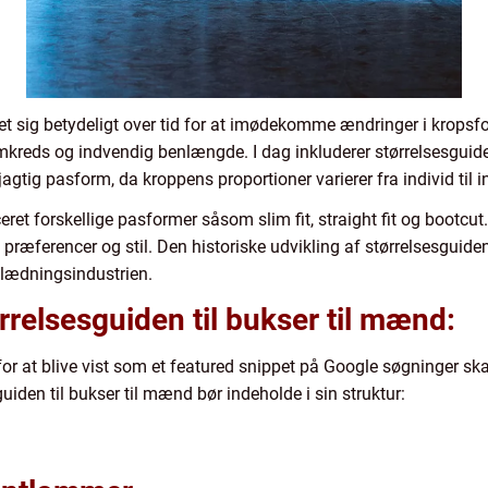
klet sig betydeligt over tid for at imødekomme ændringer i kro
omkreds og indvendig benlængde. I dag inkluderer størrelsesguid
gtig pasform, da kroppens proportioner varierer fra individ til i
eret forskellige pasformer såsom slim fit, straight fit og bootcu
e præferencer og stil. Den historiske udvikling af størrelsesguide
klædningsindustrien.
rrelsesguiden til bukser til mænd:
or at blive vist som et featured snippet på Google søgninger skal
uiden til bukser til mænd bør indeholde i sin struktur: