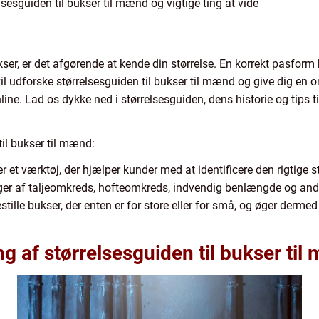
esguiden til bukser til mænd og vigtige ting at vide
kser, er det afgørende at kende din størrelse. En korrekt pasform 
l udforske størrelsesguiden til bukser til mænd og give dig en o
line. Lad os dykke ned i størrelsesguiden, dens historie og tips til
il bukser til mænd:
r et værktøj, der hjælper kunder med at identificere den rigtige s
er af taljeomkreds, hofteomkreds, indvendig benlængde og and
tille bukser, der enten er for store eller for små, og øger derme
 af størrelsesguiden til bukser til