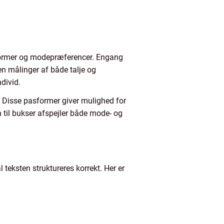
psformer og modepræferencer. Engang
en målinger af både talje og
ndivid.
t. Disse pasformer giver mulighed for
n til bukser afspejler både mode- og
 teksten struktureres korrekt. Her er