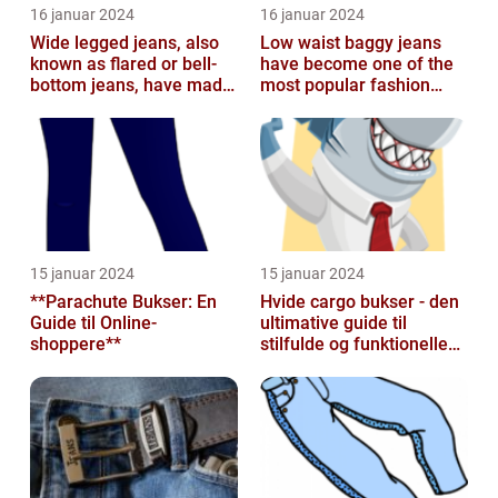
16 januar 2024
16 januar 2024
Wide legged jeans, also
Low waist baggy jeans
known as flared or bell-
have become one of the
bottom jeans, have made
most popular fashion
a major comeback in the
trends in recent years
fash...
15 januar 2024
15 januar 2024
**Parachute Bukser: En
Hvide cargo bukser - den
Guide til Online-
ultimative guide til
shoppere**
stilfulde og funktionelle
beklædningsgenstande