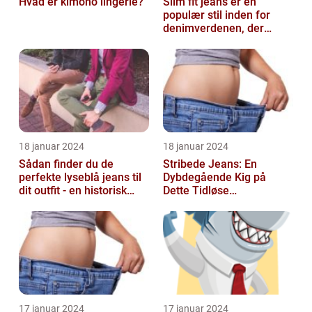
Hvad er kimono lingerie?
Slim fit jeans er en
populær stil inden for
denimverdenen, der
passer perfekt til
personer, der ønsk...
18 januar 2024
18 januar 2024
Sådan finder du de
Stribede Jeans: En
perfekte lyseblå jeans til
Dybdegående Kig på
dit outfit - en historisk
Dette Tidløse
gennemgang af en tidløs
Modestatement
fash...
17 januar 2024
17 januar 2024