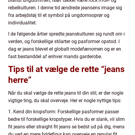
blandt ungdommen, især takket være rock’n’roll- og
rebelkulturen. I denne tid ændrede jeansens image sig
fra arbejdstøj til et symbol på ungdomsoprør og
individualitet.
I de følgende årtier spredte jeanskulturen sig rundt om i
verden, og forskellige stilarter og pasformer opstod. I
dag er jeans blevet et globalt modefænomen og er en
fast bestanddel af enhver mands garderobe.
Tips til at vælge de rette “jeans
herre”
Når du skal vælge de rette jeans til din stil, er der nogle
vigtige ting, du skal overveje. Her er nogle nyttige tips:
1. Kend din kropsform: Forskellige pasformer passer
bedre til forskellige kropstyper. Hvis du er slank, vil slim
fit jeans eller straight fit jeans se bedst ud på dig, mens
du ved en mere fyldefigur kan overveje en regular fit