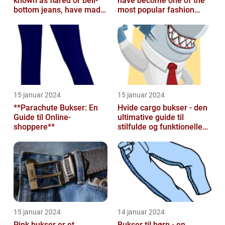
known as flared or bell-
have become one of the
bottom jeans, have made
most popular fashion
a major comeback in the
trends in recent years
fash...
15 januar 2024
15 januar 2024
**Parachute Bukser: En
Hvide cargo bukser - den
Guide til Online-
ultimative guide til
shoppere**
stilfulde og funktionelle
beklædningsgenstande
15 januar 2024
14 januar 2024
Pink bukser er et
Bukser til børn - en