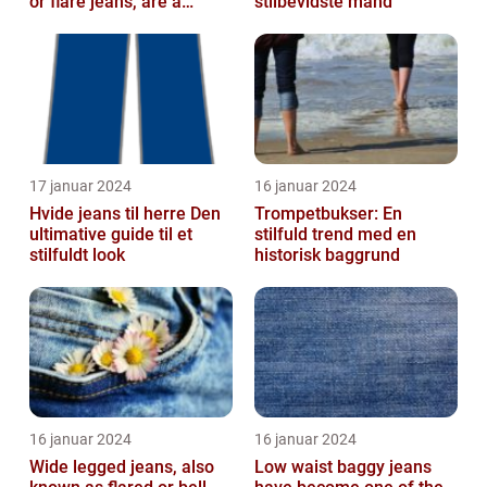
or flare jeans, are a
stilbevidste mand
popular fashion choice
for those ...
17 januar 2024
16 januar 2024
Hvide jeans til herre Den
Trompetbukser: En
ultimative guide til et
stilfuld trend med en
stilfuldt look
historisk baggrund
16 januar 2024
16 januar 2024
Wide legged jeans, also
Low waist baggy jeans