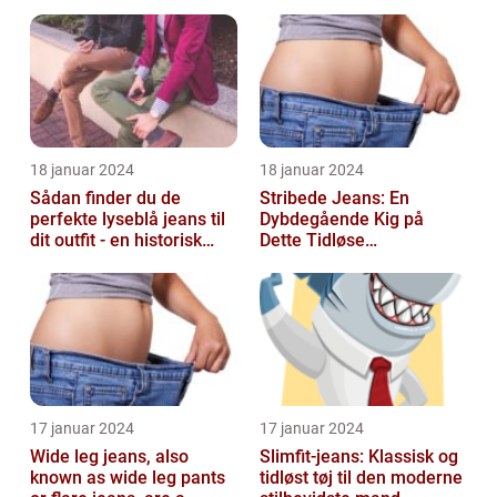
passer perfekt til
personer, der ønsk...
18 januar 2024
18 januar 2024
Sådan finder du de
Stribede Jeans: En
perfekte lyseblå jeans til
Dybdegående Kig på
dit outfit - en historisk
Dette Tidløse
gennemgang af en tidløs
Modestatement
fash...
17 januar 2024
17 januar 2024
Wide leg jeans, also
Slimfit-jeans: Klassisk og
known as wide leg pants
tidløst tøj til den moderne