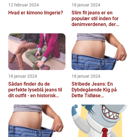
12 februar 2024
18 januar 2024
Hvad er kimono lingerie?
Slim fit jeans er en
populær stil inden for
denimverdenen, der
passer perfekt til
personer, der ønsk...
18 januar 2024
18 januar 2024
Sådan finder du de
Stribede Jeans: En
perfekte lyseblå jeans til
Dybdegående Kig på
dit outfit - en historisk
Dette Tidløse
gennemgang af en tidløs
Modestatement
fash...