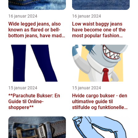
16 januar 2024
16 januar 2024
Wide legged jeans, also
Low waist baggy jeans
known as flared or bell-
have become one of the
bottom jeans, have made
most popular fashion
a major comeback in the
trends in recent years
fash...
15 januar 2024
15 januar 2024
**Parachute Bukser: En
Hvide cargo bukser - den
Guide til Online-
ultimative guide til
shoppere**
stilfulde og funktionelle
beklædningsgenstande