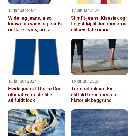
17 januar 2024
17 januar 2024
Wide leg jeans, also
Slimfit-jeans: Klassisk og
known as wide leg pants
tidløst tøj til den moderne
or flare jeans, are a
stilbevidste mand
popular fashion choice
for those ...
17 januar 2024
16 januar 2024
Hvide jeans til herre Den
Trompetbukser: En
ultimative guide til et
stilfuld trend med en
stilfuldt look
historisk baggrund