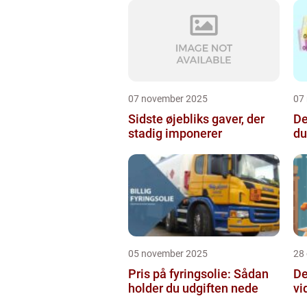
07 november 2025
07
Sidste øjebliks gaver, der
De
stadig imponerer
du
05 november 2025
28
Pris på fyringsolie: Sådan
De
holder du udgiften nede
vi