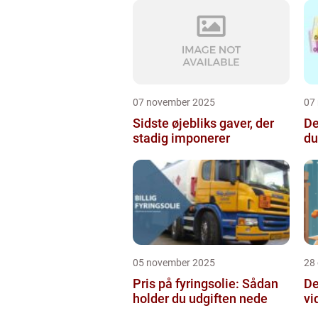
07 november 2025
07
Sidste øjebliks gaver, der
De
stadig imponerer
du
05 november 2025
28
Pris på fyringsolie: Sådan
De
holder du udgiften nede
vi