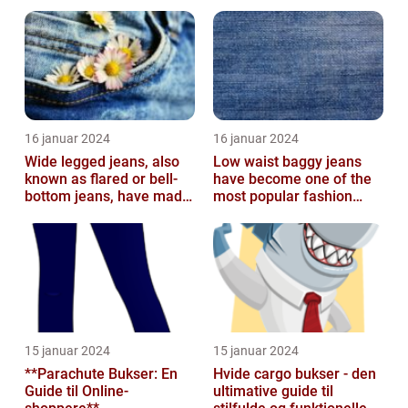
16 januar 2024
16 januar 2024
Wide legged jeans, also
Low waist baggy jeans
known as flared or bell-
have become one of the
bottom jeans, have made
most popular fashion
a major comeback in the
trends in recent years
fash...
15 januar 2024
15 januar 2024
**Parachute Bukser: En
Hvide cargo bukser - den
Guide til Online-
ultimative guide til