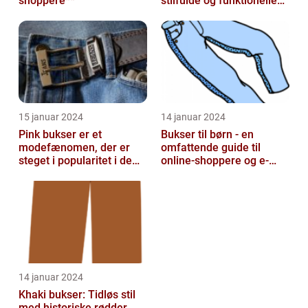
shoppere**
stilfulde og funktionelle
beklædningsgenstande
15 januar 2024
14 januar 2024
Pink bukser er et
Bukser til børn - en
modefænomen, der er
omfattende guide til
steget i popularitet i de
online-shoppere og e-
seneste år
handelskunder
14 januar 2024
Khaki bukser: Tidløs stil
med historiske rødder