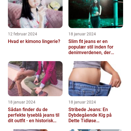
12 februar 2024
18 januar 2024
Hvad er kimono lingerie?
Slim fit jeans er en
populær stil inden for
denimverdenen, der
passer perfekt til
personer, der ønsk...
18 januar 2024
18 januar 2024
Sådan finder du de
Stribede Jeans: En
perfekte lyseblå jeans til
Dybdegående Kig på
dit outfit - en historisk
Dette Tidløse
gennemgang af en tidløs
Modestatement