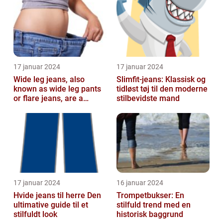
fash...
17 januar 2024
17 januar 2024
Wide leg jeans, also
Slimfit-jeans: Klassisk og
known as wide leg pants
tidløst tøj til den moderne
or flare jeans, are a
stilbevidste mand
popular fashion choice
for those ...
17 januar 2024
16 januar 2024
Hvide jeans til herre Den
Trompetbukser: En
ultimative guide til et
stilfuld trend med en
stilfuldt look
historisk baggrund