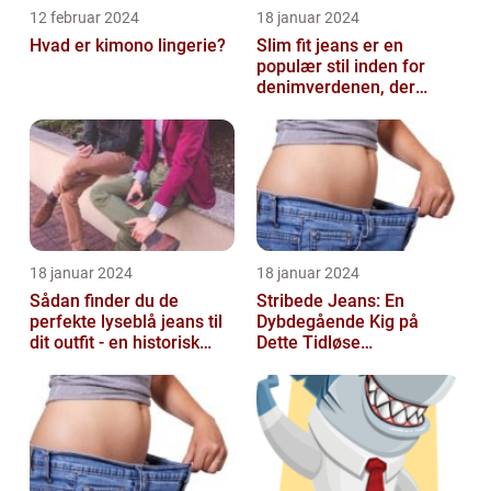
12 februar 2024
18 januar 2024
Hvad er kimono lingerie?
Slim fit jeans er en
populær stil inden for
denimverdenen, der
passer perfekt til
personer, der ønsk...
18 januar 2024
18 januar 2024
Sådan finder du de
Stribede Jeans: En
perfekte lyseblå jeans til
Dybdegående Kig på
dit outfit - en historisk
Dette Tidløse
gennemgang af en tidløs
Modestatement
fash...