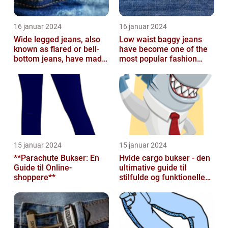
16 januar 2024
16 januar 2024
Wide legged jeans, also
Low waist baggy jeans
known as flared or bell-
have become one of the
bottom jeans, have made
most popular fashion
a major comeback in the
trends in recent years
fash...
15 januar 2024
15 januar 2024
**Parachute Bukser: En
Hvide cargo bukser - den
Guide til Online-
ultimative guide til
shoppere**
stilfulde og funktionelle
beklædningsgenstande