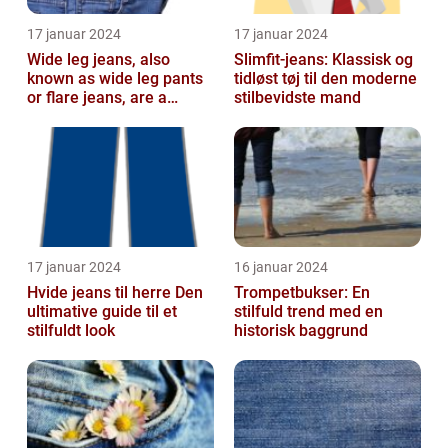
17 januar 2024
17 januar 2024
Wide leg jeans, also
Slimfit-jeans: Klassisk og
known as wide leg pants
tidløst tøj til den moderne
or flare jeans, are a
stilbevidste mand
popular fashion choice
for those ...
17 januar 2024
16 januar 2024
Hvide jeans til herre Den
Trompetbukser: En
ultimative guide til et
stilfuld trend med en
stilfuldt look
historisk baggrund