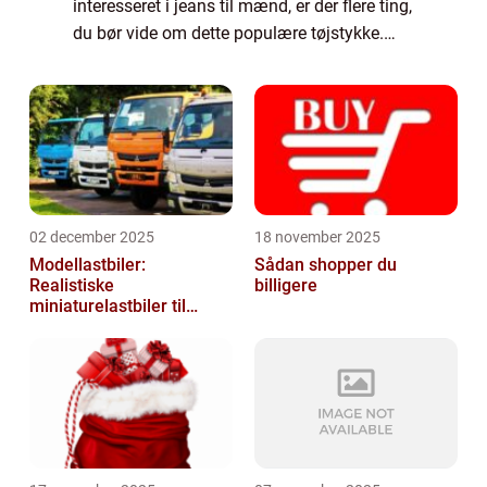
interesseret i jeans til mænd, er der flere ting,
du bør vide om dette populære tøjstykke.
Hvad er jeans til mænd? Jeans til mænd er
et par bukser lavet af denim, en hol...
02 december 2025
18 november 2025
Modellastbiler:
Sådan shopper du
Realistiske
billigere
miniaturelastbiler til
hobby og samlere