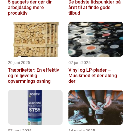
5 gadgets der gør din
De bedste tidspunkter på
arbejdsdag mere
året til at finde gode
produktiv
tilbud
20 juni 2025
07 juni 2025
Træbriketter: En effektiv
Vinyl og LP-plader –
og miljøvenlig
Musikmediet der aldrig
opvarmningsløsning
dør
07 april 2025
14 marts 2025