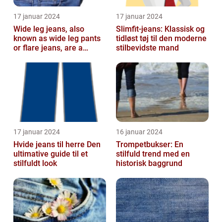
17 januar 2024
17 januar 2024
Wide leg jeans, also
Slimfit-jeans: Klassisk og
known as wide leg pants
tidløst tøj til den moderne
or flare jeans, are a
stilbevidste mand
popular fashion choice
for those ...
17 januar 2024
16 januar 2024
Hvide jeans til herre Den
Trompetbukser: En
ultimative guide til et
stilfuld trend med en
stilfuldt look
historisk baggrund