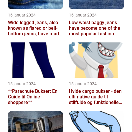
16 januar 2024
16 januar 2024
Wide legged jeans, also
Low waist baggy jeans
known as flared or bell-
have become one of the
bottom jeans, have made
most popular fashion
a major comeback in the
trends in recent years
fash...
15 januar 2024
15 januar 2024
**Parachute Bukser: En
Hvide cargo bukser - den
Guide til Online-
ultimative guide til
shoppere**
stilfulde og funktionelle
beklædningsgenstande