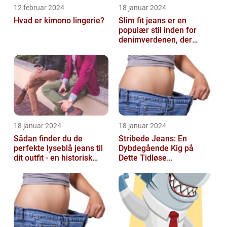
12 februar 2024
18 januar 2024
Hvad er kimono lingerie?
Slim fit jeans er en
populær stil inden for
denimverdenen, der
passer perfekt til
personer, der ønsk...
18 januar 2024
18 januar 2024
Sådan finder du de
Stribede Jeans: En
perfekte lyseblå jeans til
Dybdegående Kig på
dit outfit - en historisk
Dette Tidløse
gennemgang af en tidløs
Modestatement
fash...