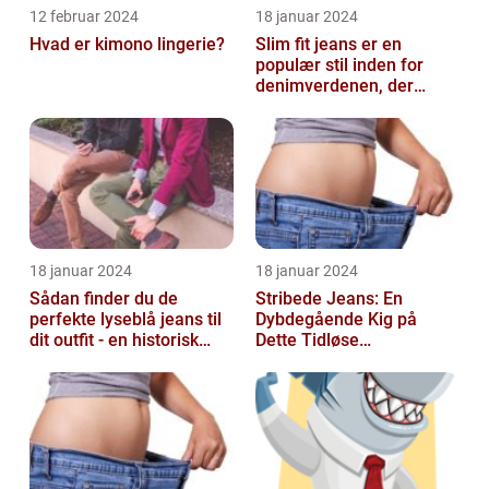
12 februar 2024
18 januar 2024
Hvad er kimono lingerie?
Slim fit jeans er en
populær stil inden for
denimverdenen, der
passer perfekt til
personer, der ønsk...
18 januar 2024
18 januar 2024
Sådan finder du de
Stribede Jeans: En
perfekte lyseblå jeans til
Dybdegående Kig på
dit outfit - en historisk
Dette Tidløse
gennemgang af en tidløs
Modestatement
fash...