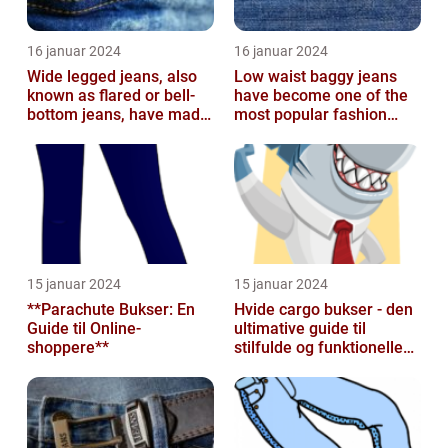
16 januar 2024
16 januar 2024
Wide legged jeans, also
Low waist baggy jeans
known as flared or bell-
have become one of the
bottom jeans, have made
most popular fashion
a major comeback in the
trends in recent years
fash...
15 januar 2024
15 januar 2024
**Parachute Bukser: En
Hvide cargo bukser - den
Guide til Online-
ultimative guide til
shoppere**
stilfulde og funktionelle
beklædningsgenstande