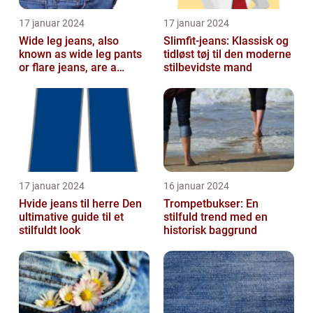
17 januar 2024
17 januar 2024
Wide leg jeans, also
Slimfit-jeans: Klassisk og
known as wide leg pants
tidløst tøj til den moderne
or flare jeans, are a
stilbevidste mand
popular fashion choice
for those ...
17 januar 2024
16 januar 2024
Hvide jeans til herre Den
Trompetbukser: En
ultimative guide til et
stilfuld trend med en
stilfuldt look
historisk baggrund