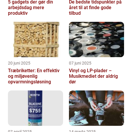
5 gadgets der gør din
De bedste tidspunkter på
arbejdsdag mere
året til at finde gode
produktiv
tilbud
20 juni 2025
07 juni 2025
Træbriketter: En effektiv
Vinyl og LP-plader –
og miljøvenlig
Musikmediet der aldrig
opvarmningsløsning
dør
07 april 2025
14 marts 2025