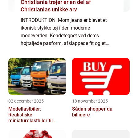
Christiania trøjer er en del af
Christianias unikke arv
INTRODUKTION: Mom jeans er blevet et
ikonisk stykke tøj i den moderne
modeverden. Kendetegnet ved deres
højtaljede pasform, afslappede fit og et
minimalistisk design, har disse jeans vundet
popularitet blandt kvinder i alle aldre. I
denne artikel vil...
02 december 2025
18 november 2025
Modellastbiler:
Sådan shopper du
Realistiske
billigere
miniaturelastbiler til
hobby og samlere