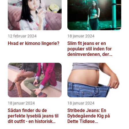
12 februar 2024
18 januar 2024
Hvad er kimono lingerie?
Slim fit jeans er en
populær stil inden for
denimverdenen, der
passer perfekt til
personer, der ønsk...
18 januar 2024
18 januar 2024
Sådan finder du de
Stribede Jeans: En
perfekte lyseblå jeans til
Dybdegående Kig på
dit outfit - en historisk
Dette Tidløse
gennemgang af en tidløs
Modestatement