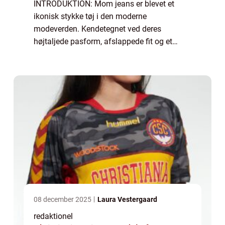
INTRODUKTION: Mom jeans er blevet et
ikonisk stykke tøj i den moderne
modeverden. Kendetegnet ved deres
højtaljede pasform, afslappede fit og et
minimalistisk design, har disse jeans vundet
popularitet blandt kvinder i alle aldre. I
denne artikel vil...
08 december 2025
Laura Vestergaard
redaktionel