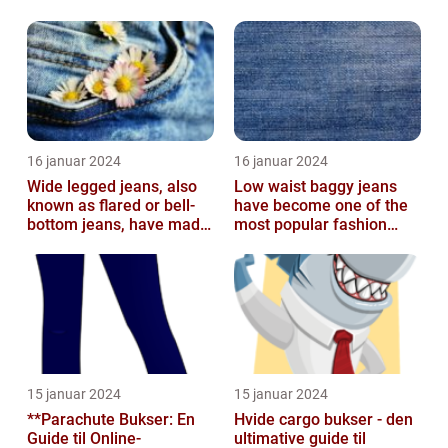
16 januar 2024
16 januar 2024
Wide legged jeans, also
Low waist baggy jeans
known as flared or bell-
have become one of the
bottom jeans, have made
most popular fashion
a major comeback in the
trends in recent years
fash...
15 januar 2024
15 januar 2024
**Parachute Bukser: En
Hvide cargo bukser - den
Guide til Online-
ultimative guide til