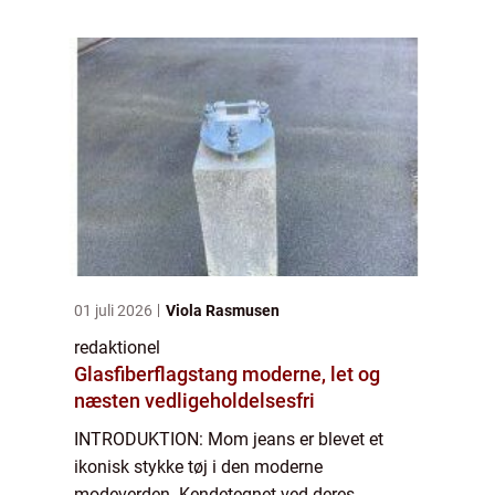
popularitet blandt kvinder i alle aldre. I
denne artikel vil...
01 juli 2026
Viola Rasmusen
redaktionel
Glasfiberflagstang moderne, let og
næsten vedligeholdelsesfri
INTRODUKTION: Mom jeans er blevet et
ikonisk stykke tøj i den moderne
modeverden. Kendetegnet ved deres