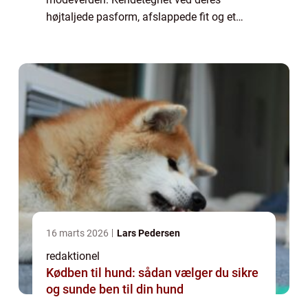
højtaljede pasform, afslappede fit og et
minimalistisk design, har disse jeans vundet
popularitet blandt kvinder i alle aldre. I
denne artikel vil...
16 marts 2026
Lars Pedersen
redaktionel
Kødben til hund: sådan vælger du sikre
og sunde ben til din hund