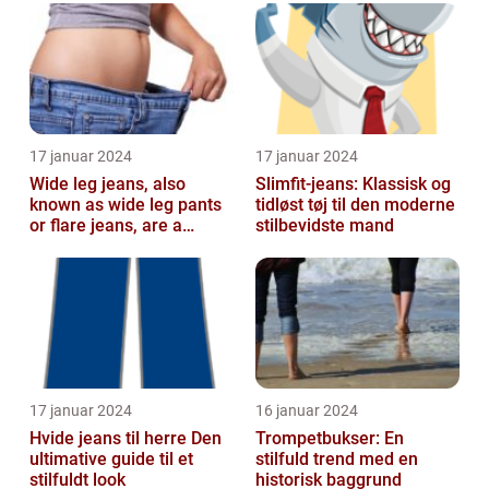
fash...
17 januar 2024
17 januar 2024
Wide leg jeans, also
Slimfit-jeans: Klassisk og
known as wide leg pants
tidløst tøj til den moderne
or flare jeans, are a
stilbevidste mand
popular fashion choice
for those ...
17 januar 2024
16 januar 2024
Hvide jeans til herre Den
Trompetbukser: En
ultimative guide til et
stilfuld trend med en
stilfuldt look
historisk baggrund