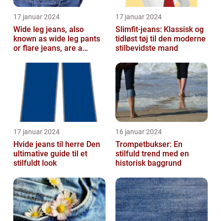
17 januar 2024
17 januar 2024
Wide leg jeans, also
Slimfit-jeans: Klassisk og
known as wide leg pants
tidløst tøj til den moderne
or flare jeans, are a
stilbevidste mand
popular fashion choice
for those ...
17 januar 2024
16 januar 2024
Hvide jeans til herre Den
Trompetbukser: En
ultimative guide til et
stilfuld trend med en
stilfuldt look
historisk baggrund