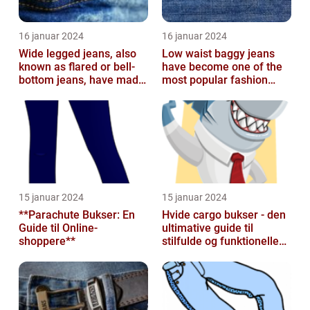
16 januar 2024
16 januar 2024
Wide legged jeans, also
Low waist baggy jeans
known as flared or bell-
have become one of the
bottom jeans, have made
most popular fashion
a major comeback in the
trends in recent years
fash...
15 januar 2024
15 januar 2024
**Parachute Bukser: En
Hvide cargo bukser - den
Guide til Online-
ultimative guide til
shoppere**
stilfulde og funktionelle
beklædningsgenstande