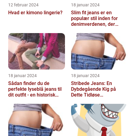
12 februar 2024
18 januar 2024
Hvad er kimono lingerie?
Slim fit jeans er en
populær stil inden for
denimverdenen, der
passer perfekt til
personer, der ønsk...
18 januar 2024
18 januar 2024
Sådan finder du de
Stribede Jeans: En
perfekte lyseblå jeans til
Dybdegående Kig på
dit outfit - en historisk
Dette Tidløse
gennemgang af en tidløs
Modestatement
fash...