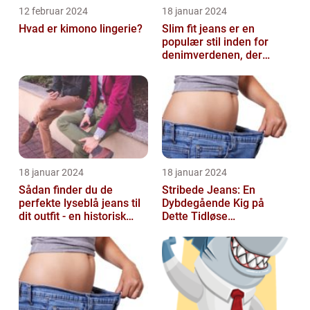
12 februar 2024
18 januar 2024
Hvad er kimono lingerie?
Slim fit jeans er en
populær stil inden for
denimverdenen, der
passer perfekt til
personer, der ønsk...
18 januar 2024
18 januar 2024
Sådan finder du de
Stribede Jeans: En
perfekte lyseblå jeans til
Dybdegående Kig på
dit outfit - en historisk
Dette Tidløse
gennemgang af en tidløs
Modestatement
fash...