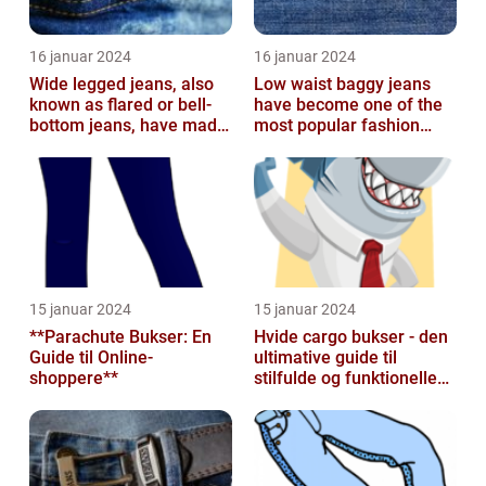
16 januar 2024
16 januar 2024
Wide legged jeans, also
Low waist baggy jeans
known as flared or bell-
have become one of the
bottom jeans, have made
most popular fashion
a major comeback in the
trends in recent years
fash...
15 januar 2024
15 januar 2024
**Parachute Bukser: En
Hvide cargo bukser - den
Guide til Online-
ultimative guide til
shoppere**
stilfulde og funktionelle
beklædningsgenstande