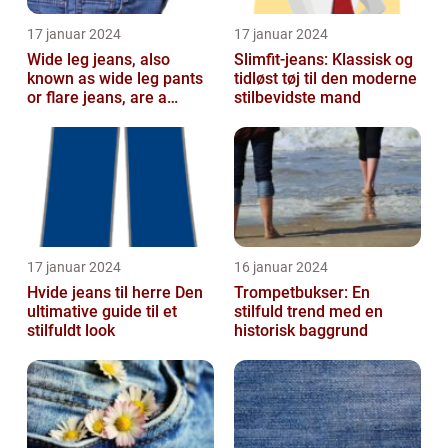
17 januar 2024
17 januar 2024
Wide leg jeans, also
Slimfit-jeans: Klassisk og
known as wide leg pants
tidløst tøj til den moderne
or flare jeans, are a
stilbevidste mand
popular fashion choice
for those ...
17 januar 2024
16 januar 2024
Hvide jeans til herre Den
Trompetbukser: En
ultimative guide til et
stilfuld trend med en
stilfuldt look
historisk baggrund