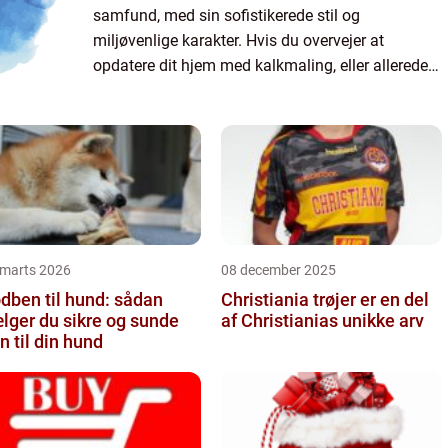
samfund, med sin sofistikerede stil og
miljøvenlige karakter. Hvis du overvejer at
opdatere dit hjem med kalkmaling, eller allerede
har besluttet dig for at give det en chance, kan det
v&a...
 marts 2026
08 december 2025
dben til hund: sådan
Christiania trøjer er en del
lger du sikre og sunde
af Christianias unikke arv
n til din hund