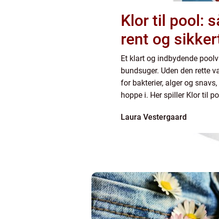
Klor til pool:
rent og sikker
Et klart og indbydende poo
bundsuger. Uden den rette v
for bakterier, alger og snavs,
hoppe i. Her spiller Klor til p
effektive og udbredte middel 
Laura Vestergaard