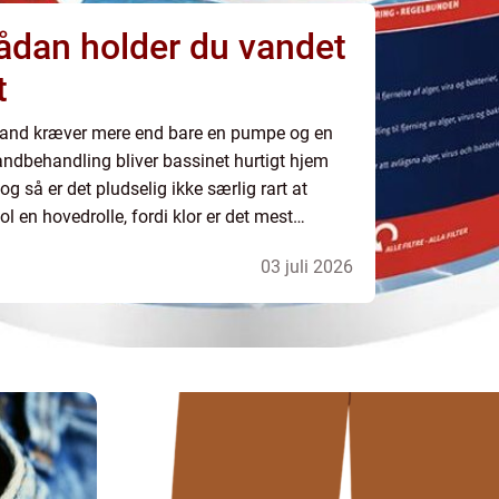
 sådan holder du vandet
t
lvand kræver mere end bare en pumpe og en
andbehandling bliver bassinet hurtigt hjem
 og så er det pludselig ikke særlig rart at
ool en hovedrolle, fordi klor er det mest
til at holde vandet hygiejnisk og si...
03 juli 2026