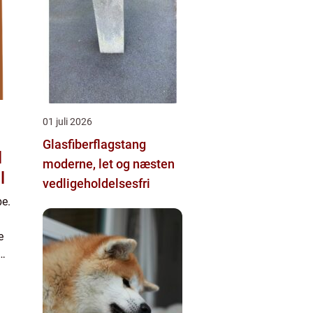
01 juli 2026
Glasfiberflagstang
l
moderne, let og næsten
l
vedligeholdelsesfri
be.
e