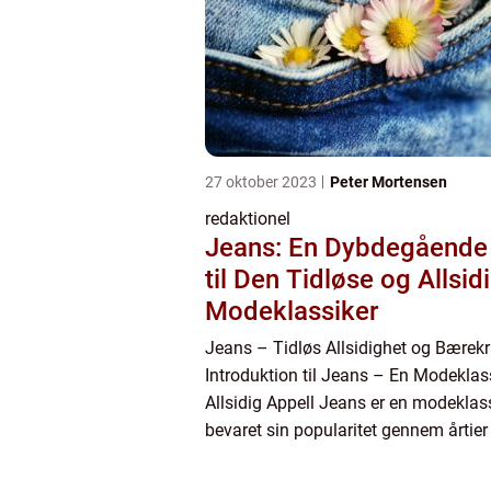
27 oktober 2023
Peter Mortensen
redaktionel
Jeans: En Dybdegående
til Den Tidløse og Allsid
Modeklassiker
Jeans – Tidløs Allsidighet og Bærekra
Introduktion til Jeans – En Modekla
Allsidig Appell Jeans er en modeklass
bevaret sin popularitet gennem årtier
essentielt stykke tøj i garderoben. Fra
denimstof...