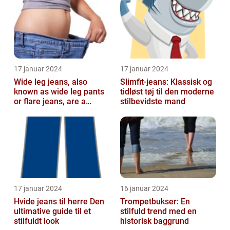
fash...
17 januar 2024
17 januar 2024
Wide leg jeans, also
Slimfit-jeans: Klassisk og
known as wide leg pants
tidløst tøj til den moderne
or flare jeans, are a
stilbevidste mand
popular fashion choice
for those ...
17 januar 2024
16 januar 2024
Hvide jeans til herre Den
Trompetbukser: En
ultimative guide til et
stilfuld trend med en
stilfuldt look
historisk baggrund