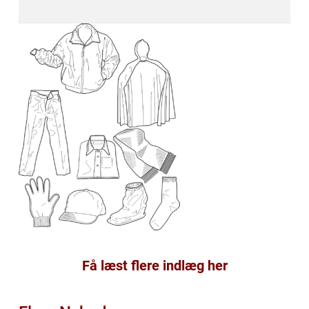
Få læst flere indlæg her