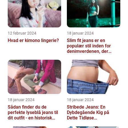
12 februar 2024
18 januar 2024
Hvad er kimono lingerie?
Slim fit jeans er en
populær stil inden for
denimverdenen, der
passer perfekt til
personer, der ønsk...
18 januar 2024
18 januar 2024
Sådan finder du de
Stribede Jeans: En
perfekte lyseblå jeans til
Dybdegående Kig på
dit outfit - en historisk
Dette Tidløse
gennemgang af en tidløs
Modestatement