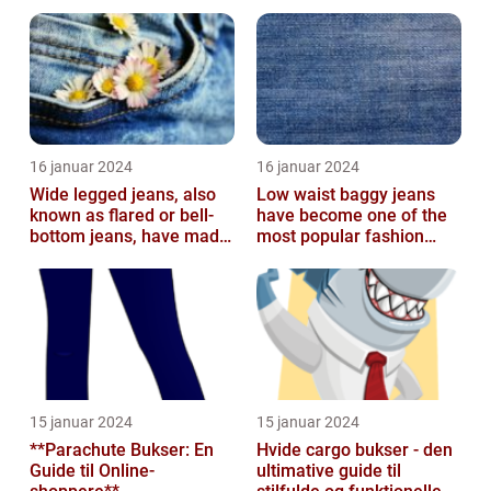
16 januar 2024
16 januar 2024
Wide legged jeans, also
Low waist baggy jeans
known as flared or bell-
have become one of the
bottom jeans, have made
most popular fashion
a major comeback in the
trends in recent years
fash...
15 januar 2024
15 januar 2024
**Parachute Bukser: En
Hvide cargo bukser - den
Guide til Online-
ultimative guide til