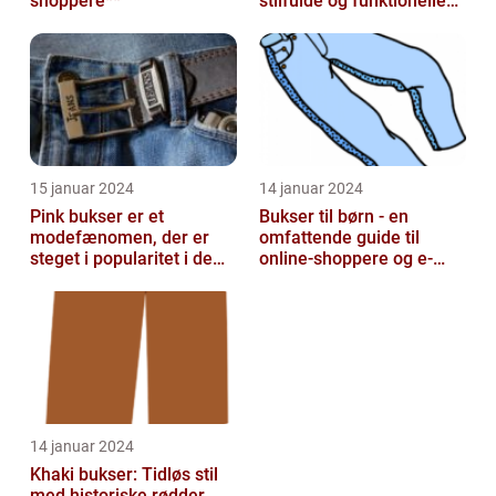
shoppere**
stilfulde og funktionelle
beklædningsgenstande
15 januar 2024
14 januar 2024
Pink bukser er et
Bukser til børn - en
modefænomen, der er
omfattende guide til
steget i popularitet i de
online-shoppere og e-
seneste år
handelskunder
14 januar 2024
Khaki bukser: Tidløs stil
med historiske rødder