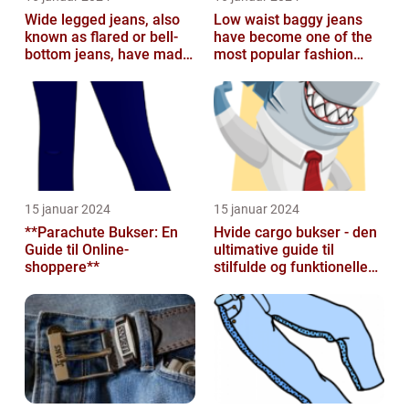
Wide legged jeans, also
Low waist baggy jeans
known as flared or bell-
have become one of the
bottom jeans, have made
most popular fashion
a major comeback in the
trends in recent years
fash...
15 januar 2024
15 januar 2024
**Parachute Bukser: En
Hvide cargo bukser - den
Guide til Online-
ultimative guide til
shoppere**
stilfulde og funktionelle
beklædningsgenstande