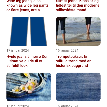
Wide leg jeans, also
Slimfit-jeans: Klassisk og
known as wide leg pants
tidløst tøj til den moderne
or flare jeans, are a
stilbevidste mand
popular fashion choice
for those ...
17 januar 2024
16 januar 2024
Hvide jeans til herre Den
Trompetbukser: En
ultimative guide til et
stilfuld trend med en
stilfuldt look
historisk baggrund
16 januar 2024
16 januar 2024