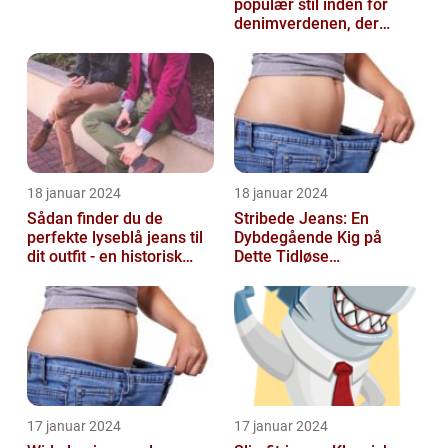
populær stil inden for
denimverdenen, der
passer perfekt til
personer, der ønsk...
18 januar 2024
18 januar 2024
Sådan finder du de
Stribede Jeans: En
perfekte lyseblå jeans til
Dybdegående Kig på
dit outfit - en historisk
Dette Tidløse
gennemgang af en tidløs
Modestatement
fash...
17 januar 2024
17 januar 2024