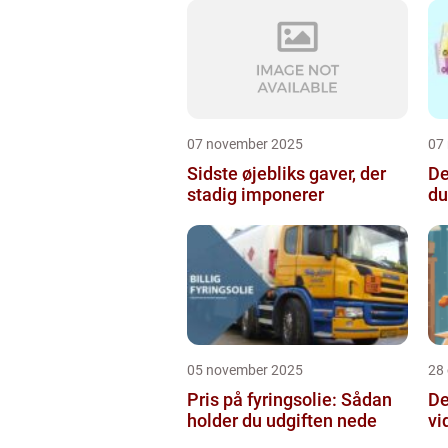
07 november 2025
07
Sidste øjebliks gaver, der
De
stadig imponerer
du
05 november 2025
28
Pris på fyringsolie: Sådan
De
holder du udgiften nede
vi