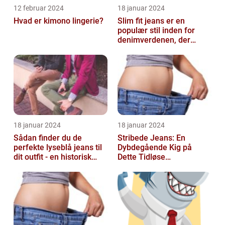
12 februar 2024
18 januar 2024
Hvad er kimono lingerie?
Slim fit jeans er en
populær stil inden for
denimverdenen, der
passer perfekt til
personer, der ønsk...
18 januar 2024
18 januar 2024
Sådan finder du de
Stribede Jeans: En
perfekte lyseblå jeans til
Dybdegående Kig på
dit outfit - en historisk
Dette Tidløse
gennemgang af en tidløs
Modestatement
fash...