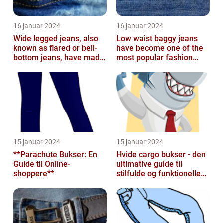
16 januar 2024
16 januar 2024
Wide legged jeans, also
Low waist baggy jeans
known as flared or bell-
have become one of the
bottom jeans, have made
most popular fashion
a major comeback in the
trends in recent years
fash...
15 januar 2024
15 januar 2024
**Parachute Bukser: En
Hvide cargo bukser - den
Guide til Online-
ultimative guide til
shoppere**
stilfulde og funktionelle
beklædningsgenstande