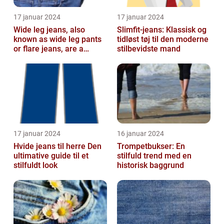
17 januar 2024
17 januar 2024
Wide leg jeans, also
Slimfit-jeans: Klassisk og
known as wide leg pants
tidløst tøj til den moderne
or flare jeans, are a
stilbevidste mand
popular fashion choice
for those ...
17 januar 2024
16 januar 2024
Hvide jeans til herre Den
Trompetbukser: En
ultimative guide til et
stilfuld trend med en
stilfuldt look
historisk baggrund