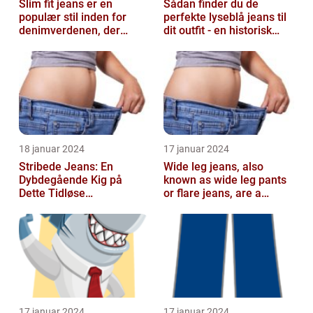
Slim fit jeans er en
Sådan finder du de
populær stil inden for
perfekte lyseblå jeans til
denimverdenen, der
dit outfit - en historisk
passer perfekt til
gennemgang af en tidløs
personer, der ønsk...
fash...
18 januar 2024
17 januar 2024
Stribede Jeans: En
Wide leg jeans, also
Dybdegående Kig på
known as wide leg pants
Dette Tidløse
or flare jeans, are a
Modestatement
popular fashion choice
for those ...
17 januar 2024
17 januar 2024