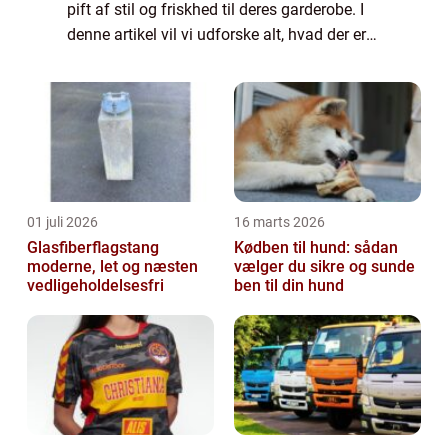
pift af stil og friskhed til deres garderobe. I
denne artikel vil vi udforske alt, hvad der er
værd at vide om hvide bukser, lige fra deres
historie til prakt...
01 juli 2026
16 marts 2026
Glasfiberflagstang
Kødben til hund: sådan
moderne, let og næsten
vælger du sikre og sunde
vedligeholdelsesfri
ben til din hund