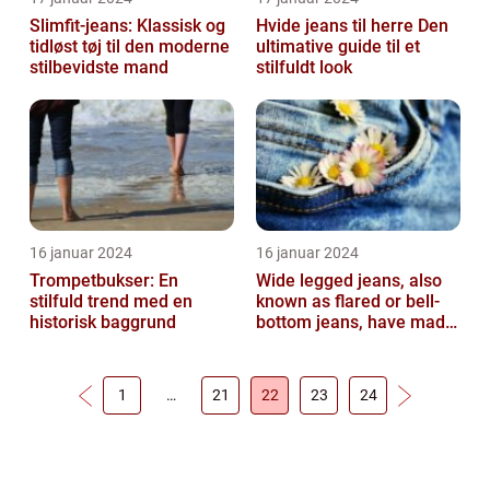
Slimfit-jeans: Klassisk og
Hvide jeans til herre Den
tidløst tøj til den moderne
ultimative guide til et
stilbevidste mand
stilfuldt look
16 januar 2024
16 januar 2024
Trompetbukser: En
Wide legged jeans, also
stilfuld trend med en
known as flared or bell-
historisk baggrund
bottom jeans, have made
a major comeback in the
fash...
1
…
21
22
23
24