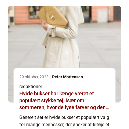
explore the world of low waist je...
29 oktober 2023
Peter Mortensen
redaktionel
Hvide bukser har længe været et
populært stykke tøj, især om
sommeren, hvor de lyse farver og den
luftige fornemmelse afspejler både
Generelt set er hvide bukser et populært valg
elegance og afslappethed
for mange mennesker, der ønsker at tilføje et