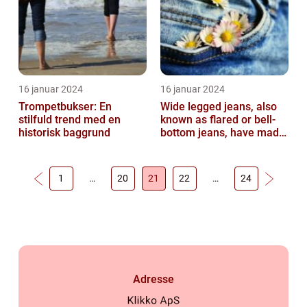
16 januar 2024
16 januar 2024
Trompetbukser: En
Wide legged jeans, also
stilfuld trend med en
known as flared or bell-
historisk baggrund
bottom jeans, have made
a major comeback in the
fash...
1
…
20
21
22
…
24
Adresse