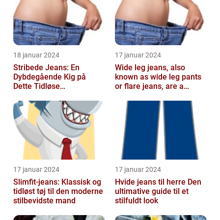
18 januar 2024
17 januar 2024
Stribede Jeans: En
Wide leg jeans, also
Dybdegående Kig på
known as wide leg pants
Dette Tidløse
or flare jeans, are a
Modestatement
popular fashion choice
for those ...
17 januar 2024
17 januar 2024
Slimfit-jeans: Klassisk og
Hvide jeans til herre Den
tidløst tøj til den moderne
ultimative guide til et
stilbevidste mand
stilfuldt look