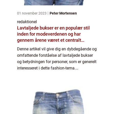
01 november 2023
Peter Mortensen
redaktionel
Lavtaljede bukser er en populær stil
inden for modeverdenen og har
gennem årene været et centralt
element inden for påklædning til både
Denne artikel vil give dig en dybdegående og
mænd og kvinder
omfattende forståelse af lavtaljede bukser
og betydningen for personer, som er generelt
interesseret i dette fashion-tema.
Introduktion til lavtaljede bukser: Lavtaljede
bukser er en type buksestil, hvor t...