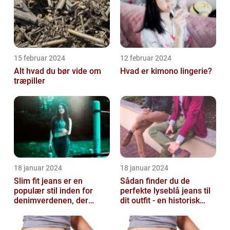
15 februar 2024
12 februar 2024
Alt hvad du bør vide om
Hvad er kimono lingerie?
træpiller
18 januar 2024
18 januar 2024
Slim fit jeans er en
Sådan finder du de
populær stil inden for
perfekte lyseblå jeans til
denimverdenen, der
dit outfit - en historisk
passer perfekt til
gennemgang af en tidløs
personer, der ønsk...
fash...